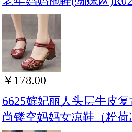
老年妈妈拖鞋(蜘蛛网)R02
￥178.00
6625嫔妃丽人头层牛皮
尚镂空妈妈女凉鞋（粉荷