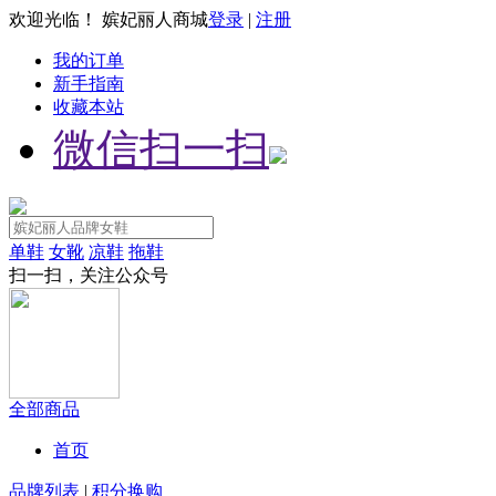
欢迎光临！ 嫔妃丽人商城
登录
|
注册
我的订单
新手指南
收藏本站
微信扫一扫
单鞋
女靴
凉鞋
拖鞋
扫一扫，关注公众号
全部商品
首页
品牌列表
|
积分换购