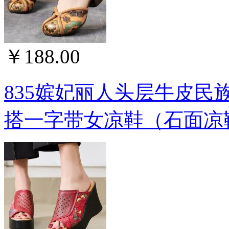
￥188.00
835嫔妃丽人头层牛皮
搭一字带女凉鞋（石面凉