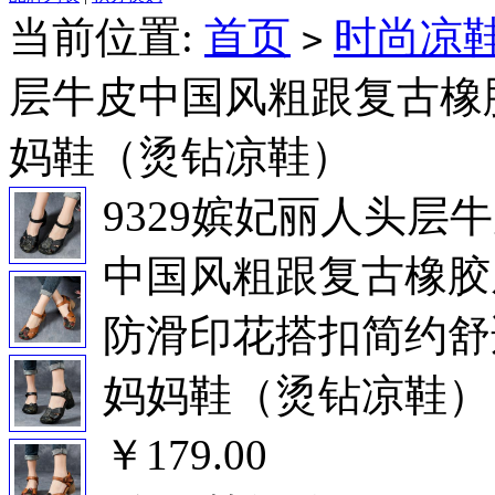
当前位置:
首页
时尚凉
>
层牛皮中国风粗跟复古橡
妈鞋（烫钻凉鞋）
9329嫔妃丽人头层
中国风粗跟复古橡胶
防滑印花搭扣简约舒
妈妈鞋（烫钻凉鞋）
￥179.00