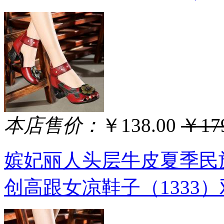
本店售价：
￥138.00
￥179
嫔妃丽人头层牛皮夏季民
创高跟女凉鞋子（1333）