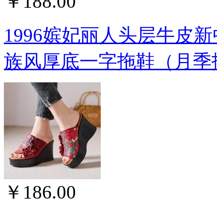
￥188.00
1996嫔妃丽人头层牛皮
族风厚底一字拖鞋（月季
￥186.00