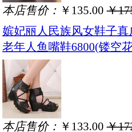
本店售价：
￥135.00
￥175
嫔妃丽人民族风女鞋子真
老年人鱼嘴鞋6800(镂空花朵
本店售价：
￥133.00
￥172