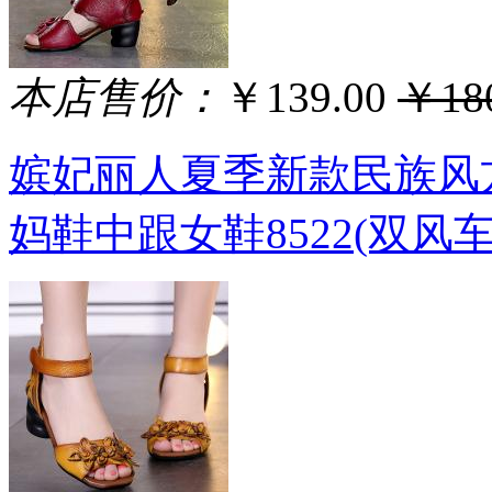
本店售价：
￥139.00
￥180
嫔妃丽人夏季新款民族风
妈鞋中跟女鞋8522(双风车