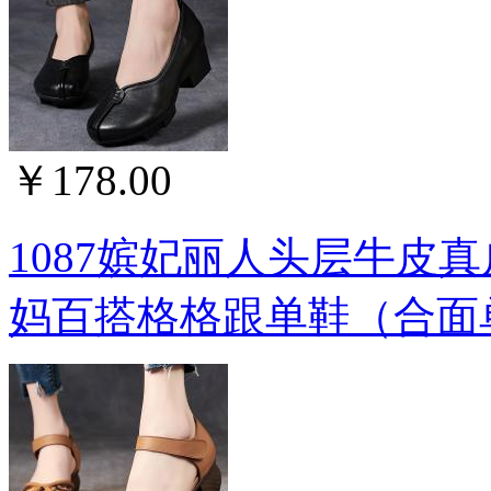
￥178.00
1087嫔妃丽人头层牛皮
妈百搭格格跟单鞋（合面