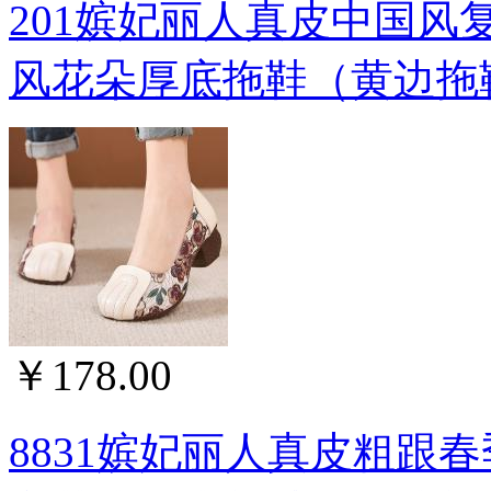
201嫔妃丽人真皮中国
风花朵厚底拖鞋（黄边拖
￥178.00
8831嫔妃丽人真皮粗跟