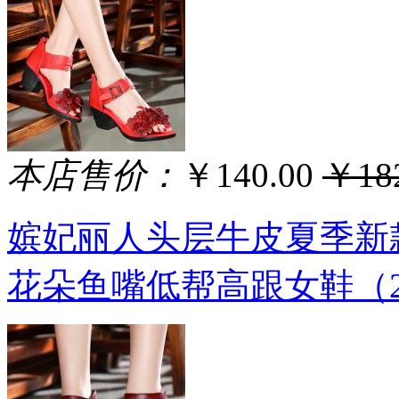
本店售价：
￥140.00
￥182
嫔妃丽人头层牛皮夏季新
花朵鱼嘴低帮高跟女鞋（2