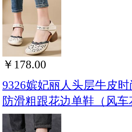
￥178.00
9326嫔妃丽人头层牛皮
防滑粗跟花边单鞋（风车