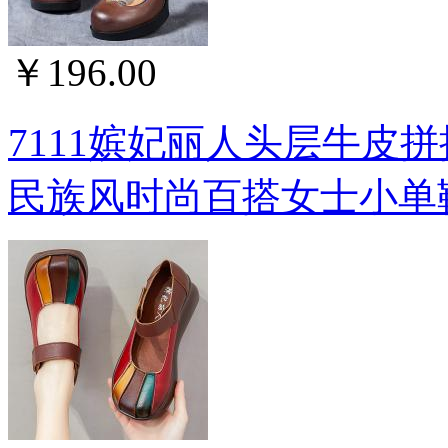
￥196.00
7111嫔妃丽人头层牛皮
民族风时尚百搭女士小单