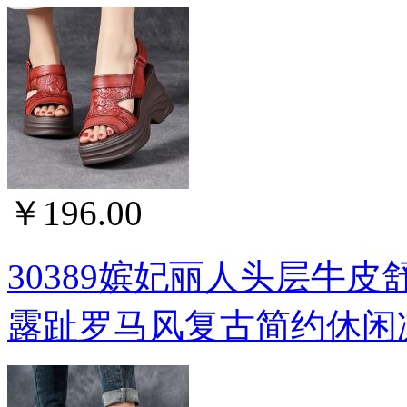
￥196.00
30389嫔妃丽人头层牛皮
露趾罗马风复古简约休闲凉