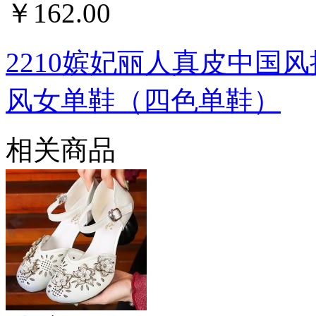
￥162.00
2210嫔妃丽人真皮中国
风女单鞋（四色单鞋）
相关商品