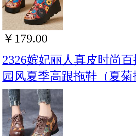
￥179.00
2326嫔妃丽人真皮时尚
园风夏季高跟拖鞋（夏菊