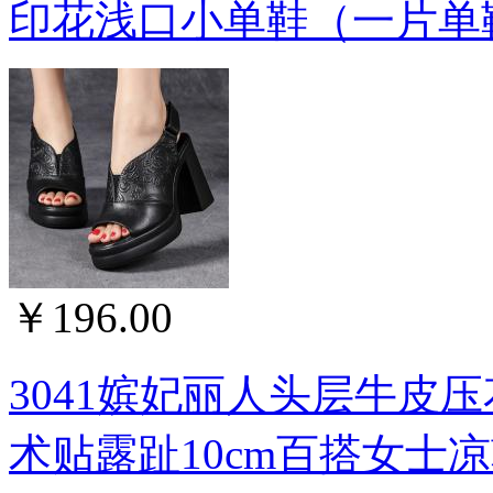
印花浅口小单鞋（一片单
￥196.00
3041嫔妃丽人头层牛皮
术贴露趾10cm百搭女士