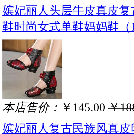
嫔妃丽人头层牛皮真皮复
鞋时尚女式单鞋妈妈鞋（1
本店售价：
￥145.00
￥188
嫔妃丽人复古民族风真皮