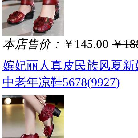
本店售价：
￥145.00
￥188
嫔妃丽人真皮民族风夏新
中老年凉鞋5678(9927)