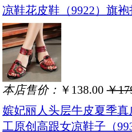
凉鞋花皮鞋（9922）旗袍
本店售价：
￥138.00
￥179
嫔妃丽人头层牛皮夏季真
工原创高跟女凉鞋子（99