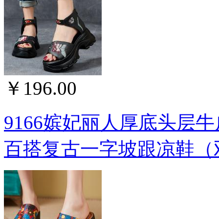
￥196.00
9166嫔妃丽人厚底头层
百搭复古一字坡跟凉鞋（