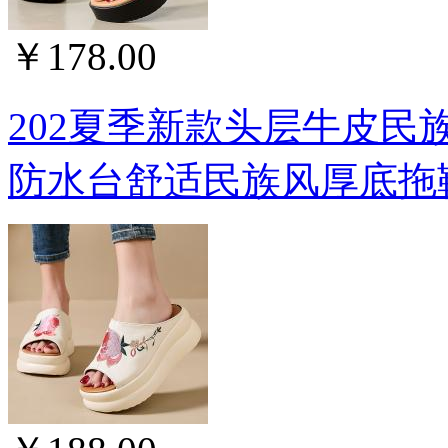
￥178.00
202夏季新款头层牛皮
防水台舒适民族风厚底拖