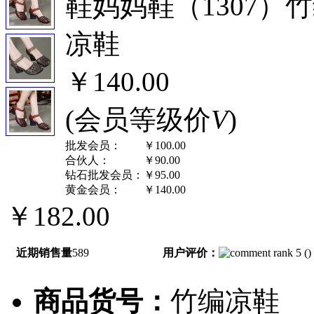
鞋妈妈鞋（1307）
凉鞋
￥140.00
(会员等级价
V
)
批发会员：
￥100.00
合伙人：
￥90.00
钻石批发会员：
￥95.00
黄金会员：
￥140.00
￥182.00
近期销售量
589
用户评价：
(
)
商品货号：
竹编凉鞋