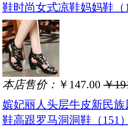
鞋时尚女式凉鞋妈妈鞋（1
本店售价：
￥147.00
￥191
嫔妃丽人头层牛皮新民族
鞋高跟罗马洞洞鞋（151