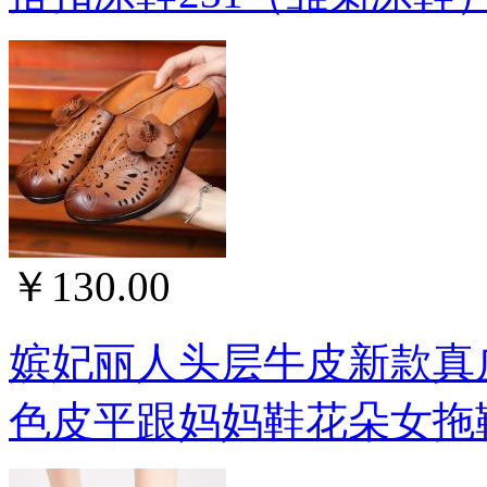
￥130.00
嫔妃丽人头层牛皮新款真
色皮平跟妈妈鞋花朵女拖鞋