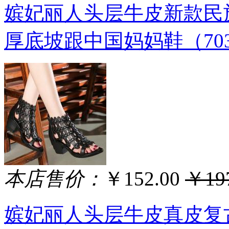
嫔妃丽人头层牛皮新款民
厚底坡跟中国妈妈鞋（70
本店售价：
￥152.00
￥197
嫔妃丽人头层牛皮真皮复