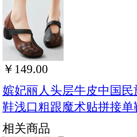
￥149.00
嫔妃丽人头层牛皮中国民
鞋浅口粗跟魔术贴拼接单鞋
相关商品