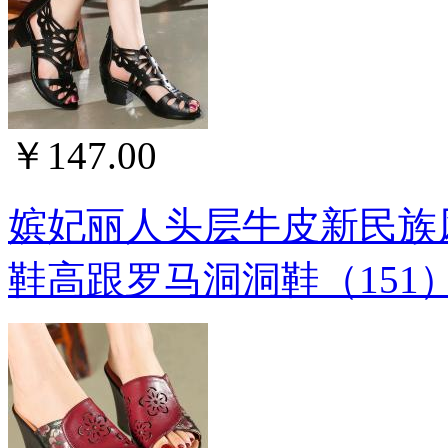
￥147.00
嫔妃丽人头层牛皮新民族
鞋高跟罗马洞洞鞋（151