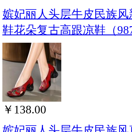
嫔妃丽人头层牛皮民族风
鞋花朵复古高跟凉鞋（98
￥138.00
嫔妃丽人头层牛皮民族风