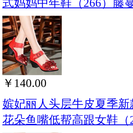
式妈妈中年鞋（266）藤
￥140.00
嫔妃丽人头层牛皮夏季新
花朵鱼嘴低帮高跟女鞋（2