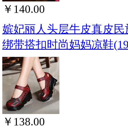
￥140.00
嫔妃丽人头层牛皮真皮民
绑带搭扣时尚妈妈凉鞋(19
￥138.00