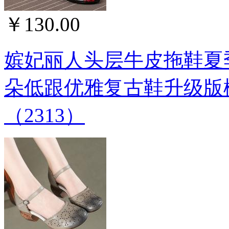
￥130.00
嫔妃丽人头层牛皮拖鞋夏
朵低跟优雅复古鞋升级版橡胶
（2313）