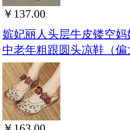
￥137.00
嫔妃丽人头层牛皮镂空妈
中老年粗跟圆头凉鞋（偏大
￥163.00