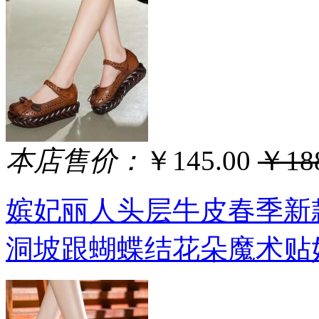
本店售价：
￥145.00
￥188
嫔妃丽人头层牛皮春季新
洞坡跟蝴蝶结花朵魔术贴妈