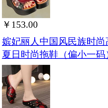
￥153.00
嫔妃丽人中国风民族时尚
夏日时尚拖鞋（偏小一码）