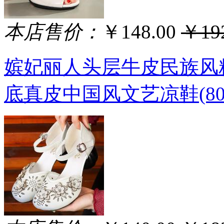
本店售价：
￥148.00
￥192
嫔妃丽人头层牛皮民族风
底真皮中国风文艺凉鞋(800