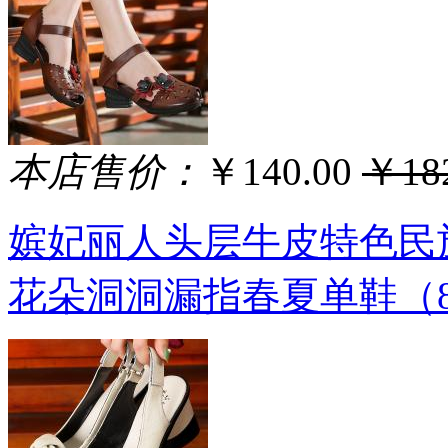
本店售价：
￥140.00
￥182
嫔妃丽人头层牛皮特色民
花朵洞洞漏指春夏单鞋（8