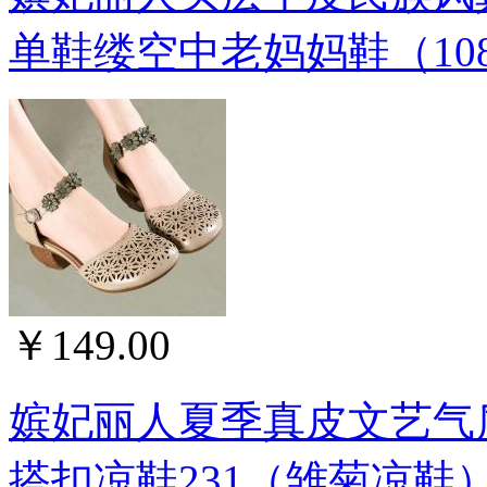
单鞋缕空中老妈妈鞋（10
￥149.00
嫔妃丽人夏季真皮文艺气
搭扣凉鞋231（雏菊凉鞋