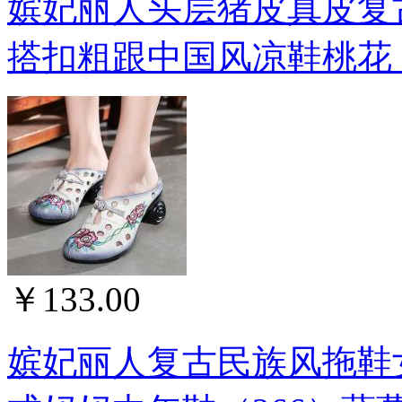
嫔妃丽人头层猪皮真皮复
搭扣粗跟中国风凉鞋桃花（
￥133.00
嫔妃丽人复古民族风拖鞋