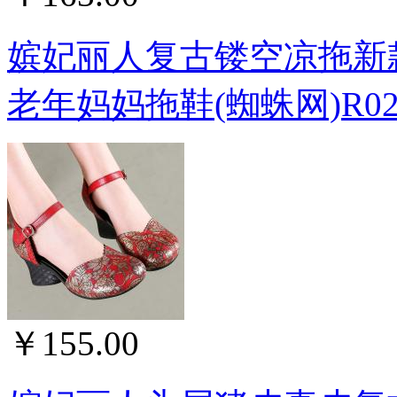
嫔妃丽人复古镂空凉拖新
老年妈妈拖鞋(蜘蛛网)R02
￥155.00