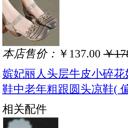
本店售价：
￥137.00
￥178
嫔妃丽人头层牛皮小碎花
鞋中老年粗跟圆头凉鞋( 偏大
相关配件