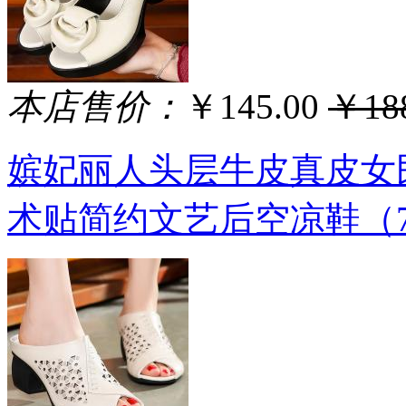
本店售价：
￥145.00
￥188
嫔妃丽人头层牛皮真皮女
术贴简约文艺后空凉鞋（7