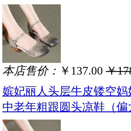
本店售价：
￥137.00
￥178
嫔妃丽人头层牛皮镂空妈
中老年粗跟圆头凉鞋（偏大