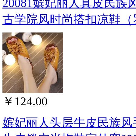
20081嫔妃丽人真皮民
古学院风时尚搭扣凉鞋（
￥124.00
嫔妃丽人头层牛皮民族风