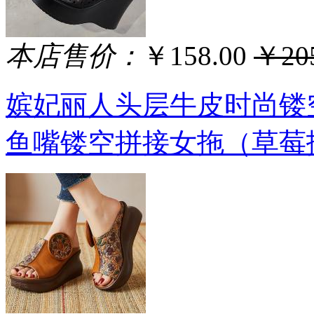
本店售价：
￥158.00
￥205
嫔妃丽人头层牛皮时尚镂
鱼嘴镂空拼接女拖（草莓拖