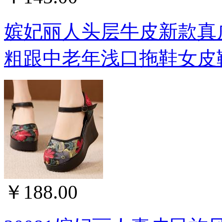
嫔妃丽人头层牛皮新款真
粗跟中老年浅口拖鞋女皮鞋
￥188.00