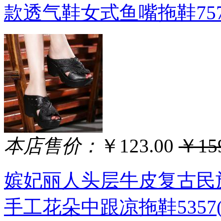
款透气鞋女式鱼嘴拖鞋75783
本店售价：
￥123.00
￥159
嫔妃丽人头层牛皮复古民
手工花朵中跟凉拖鞋5357(