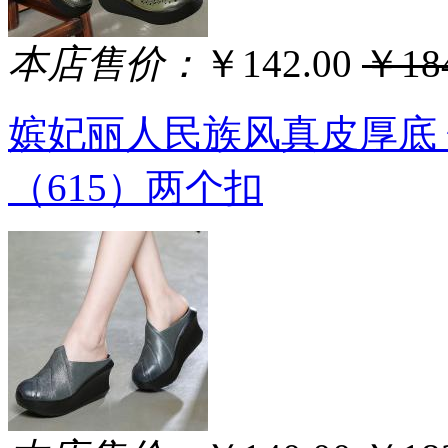
本店售价：
￥142.00
￥184
嫔妃丽人民族风真皮厚底
（615）两个扣