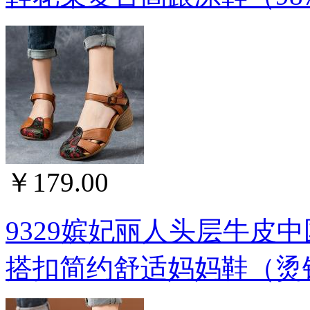
￥179.00
9329嫔妃丽人头层牛皮
搭扣简约舒适妈妈鞋（烫