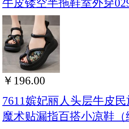
牛皮镂空半拖鞋室外穿0296
￥196.00
7611嫔妃丽人头层牛皮
魔术贴漏指百搭小凉鞋（