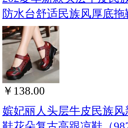
防水台舒适民族风厚底拖
￥138.00
嫔妃丽人头层牛皮民族风
鞋花朵复古高跟凉鞋（98