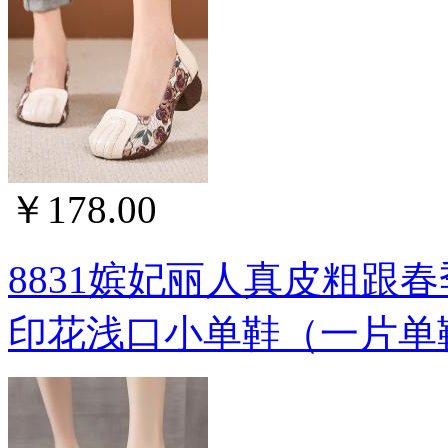
￥178.00
8831嫔妃丽人真皮粗跟
印花浅口小单鞋（一片单