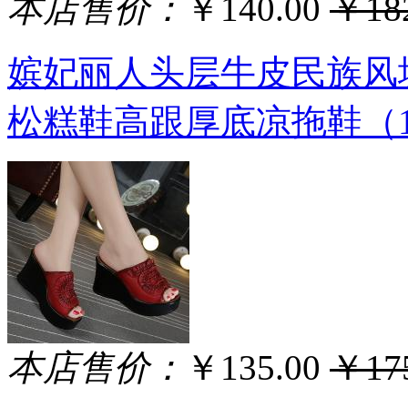
本店售价：
￥140.00
￥182
嫔妃丽人头层牛皮民族风
松糕鞋高跟厚底凉拖鞋（1
本店售价：
￥135.00
￥175