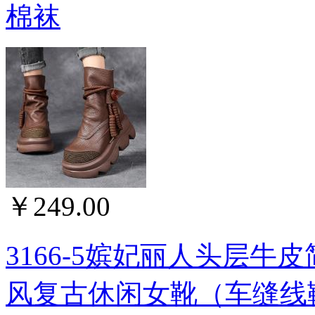
棉袜
￥249.00
3166-5嫔妃丽人头层
风复古休闲女靴（车缝线