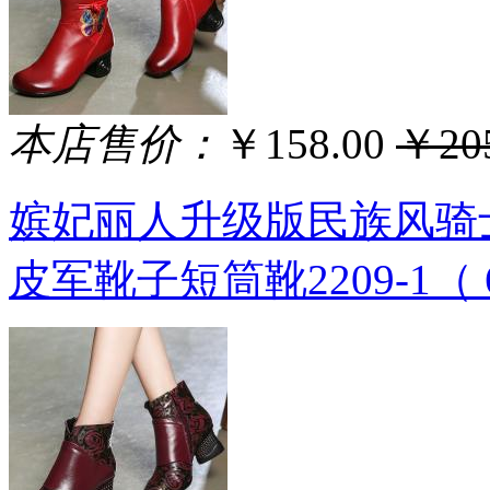
本店售价：
￥158.00
￥205
嫔妃丽人升级版民族风骑
皮军靴子短筒靴2209-1（ 