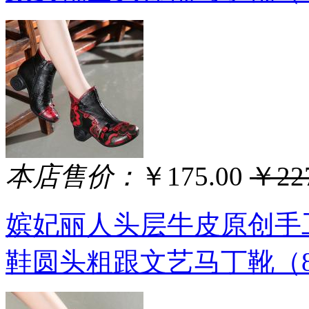
本店售价：
￥175.00
￥227
嫔妃丽人头层牛皮原创手
鞋圆头粗跟文艺马丁靴（89