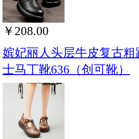
￥208.00
嫔妃丽人头层牛皮复古粗
士马丁靴636（创可靴）