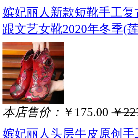
嫔妃丽人新款短靴手工复
跟文艺女靴2020年冬季(莲
本店售价：
￥175.00
￥227
嫔妃丽人头层牛皮原创手