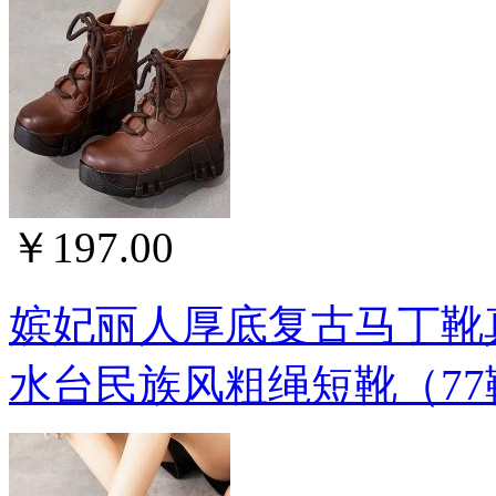
￥197.00
嫔妃丽人厚底复古马丁靴
水台民族风粗绳短靴（77靴