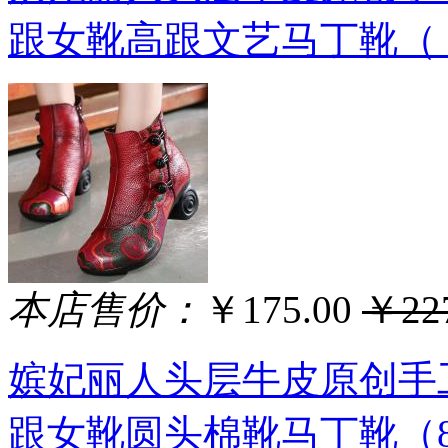
跟女靴高跟文艺马丁靴（ 8
本店售价：
￥175.00
￥227
嫔妃丽人头层牛皮原创手
跟女靴圆头棉靴马丁靴（89