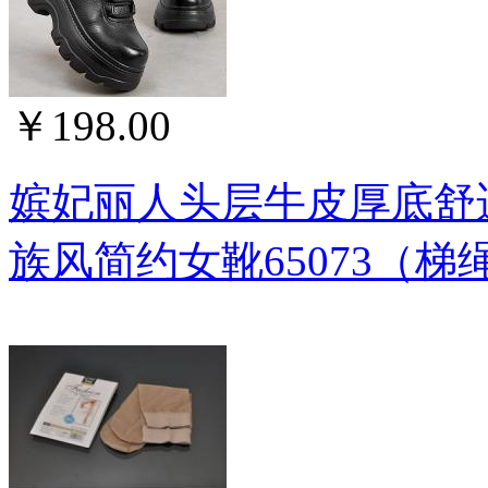
￥198.00
嫔妃丽人头层牛皮厚底舒
族风简约女靴65073（梯