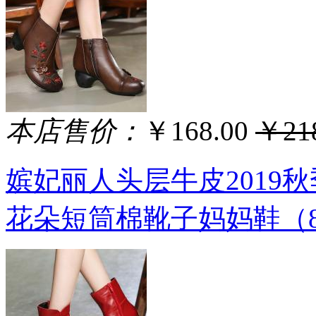
本店售价：
￥168.00
￥218
嫔妃丽人头层牛皮2019
花朵短筒棉靴子妈妈鞋（8