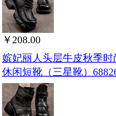
￥208.00
嫔妃丽人头层牛皮秋季时
休闲短靴（三星靴）6882