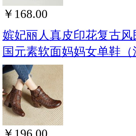
￥168.00
嫔妃丽人真皮印花复古风
国元素软面妈妈女单鞋（波点
￥196.00