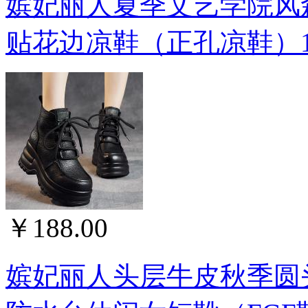
嫔妃丽人夏季文艺学院风
贴花边凉鞋（正孔凉鞋）18
￥188.00
嫔妃丽人头层牛皮秋季圆