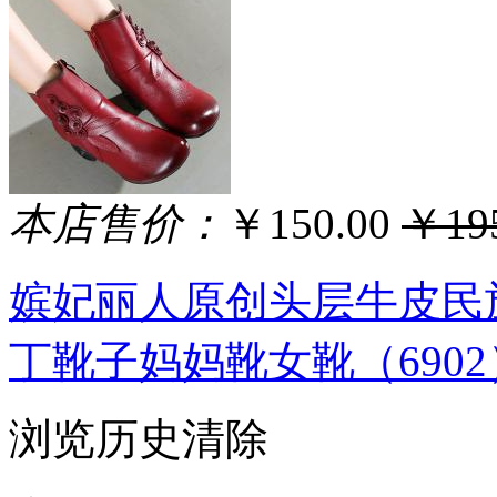
本店售价：
￥150.00
￥195
嫔妃丽人原创头层牛皮民
丁靴子妈妈靴女靴（6902
浏览历史
清除