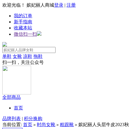
欢迎光临！ 嫔妃丽人商城
登录
|
注册
我的订单
新手指南
收藏本站
微信扫一扫
单鞋
女靴
凉鞋
拖鞋
扫一扫，关注公众号
全部商品
首页
品牌列表
|
积分换购
当前位置:
首页
时尚女靴
粗跟靴
嫔妃丽人头层牛皮2023
>
>
>