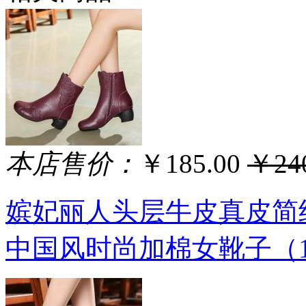
本店售价：
￥185.00
￥240
嫔妃丽人头层牛皮真皮简
中国风时尚加棉女靴子（1