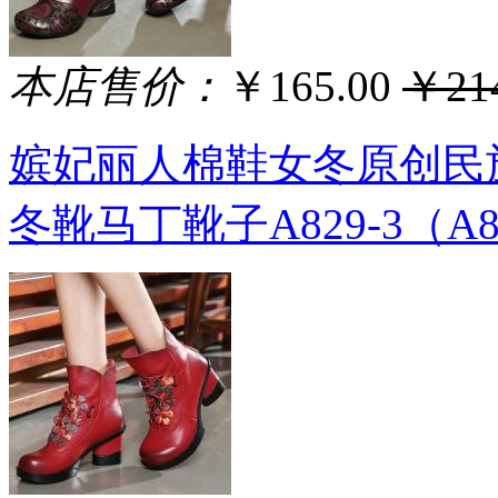
本店售价：
￥165.00
￥214
嫔妃丽人棉鞋女冬原创民
冬靴马丁靴子A829-3（A