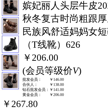
嫔妃丽人头层牛皮20
秋冬复古时尚粗跟厚
民族风舒适妈妈女短
（T线靴）626
￥206.00
(会员等级价
V
)
批发会员：
￥146.00
合伙人：
￥138.00
钻石批发会员：
￥141.00
黄金会员：
￥206.00
￥267.80