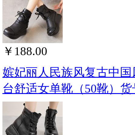
￥188.00
嫔妃丽人民族风复古中国
台舒适女单靴（50靴）货号