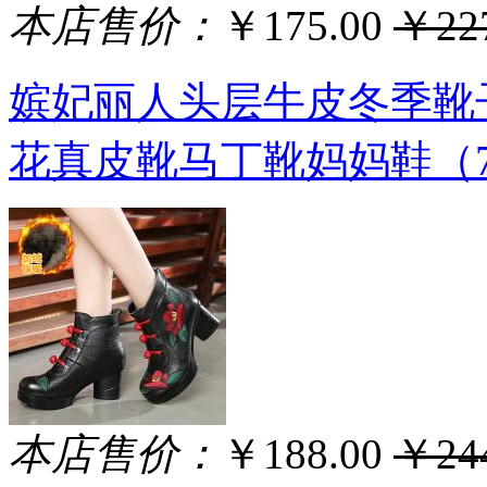
本店售价：
￥175.00
￥227
嫔妃丽人头层牛皮冬季靴
花真皮靴马丁靴妈妈鞋（70
本店售价：
￥188.00
￥244