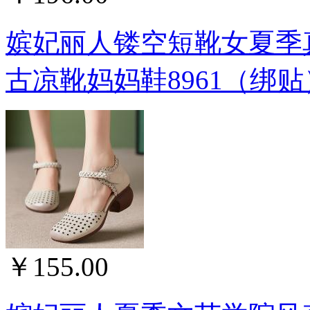
嫔妃丽人镂空短靴女夏季
古凉靴妈妈鞋8961（绑贴）
￥155.00