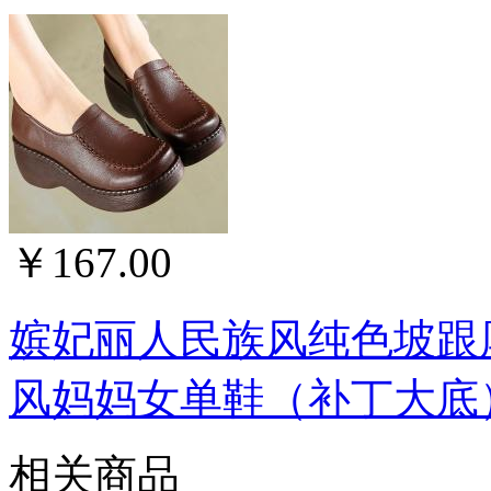
￥167.00
嫔妃丽人民族风纯色坡跟
风妈妈女单鞋（补丁大底）
相关商品