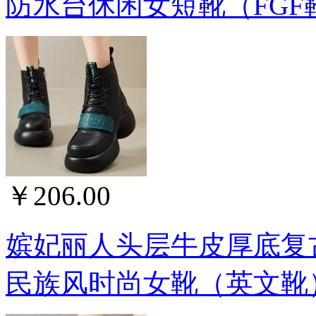
防水台休闲女短靴（FGF靴）
￥206.00
嫔妃丽人头层牛皮厚底复
民族风时尚女靴（英文靴）