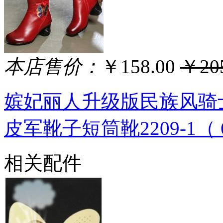
本店售价：
￥158.00
￥205
嫔妃丽人升级版民族风骑
皮军靴子短筒靴2209-1（ 
相关配件