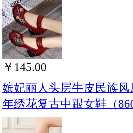
￥145.00
嫔妃丽人头层牛皮民族风
年绣花复古中跟女鞋（86