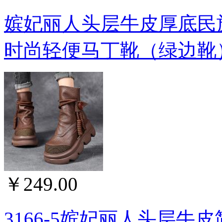
嫔妃丽人头层牛皮厚底民
时尚轻便马丁靴（绿边靴）3
￥249.00
3166-5嫔妃丽人头层