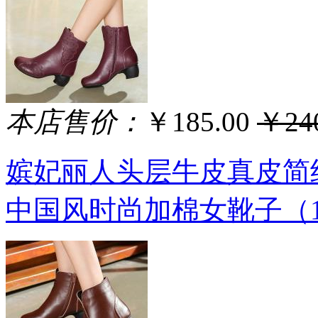
本店售价：
￥185.00
￥240
嫔妃丽人头层牛皮真皮简
中国风时尚加棉女靴子（1