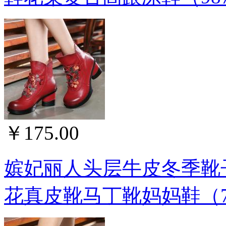
￥175.00
嫔妃丽人头层牛皮冬季靴
花真皮靴马丁靴妈妈鞋（70