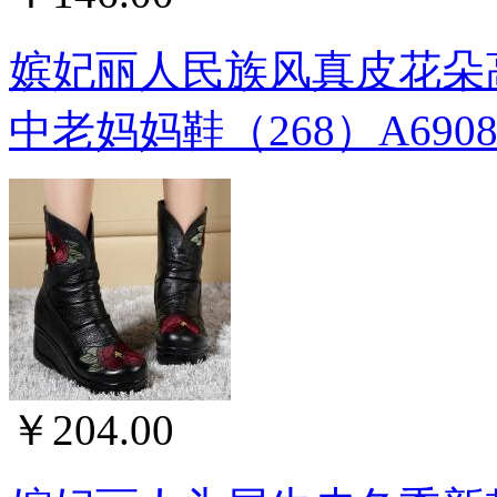
嫔妃丽人民族风真皮花朵
中老妈妈鞋（268）A690
￥204.00