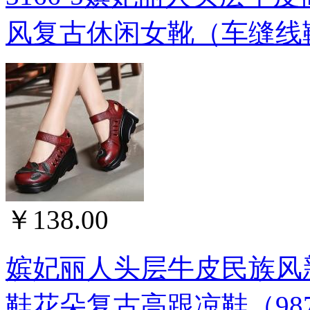
风复古休闲女靴（车缝线
￥138.00
嫔妃丽人头层牛皮民族风
鞋花朵复古高跟凉鞋（98