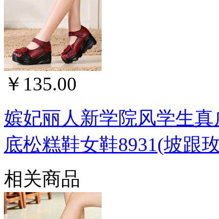
￥135.00
嫔妃丽人新学院风学生真
底松糕鞋女鞋8931(坡跟玫
相关商品