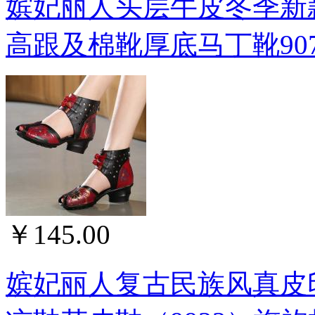
嫔妃丽人头层牛皮冬季新
高跟及棉靴厚底马丁靴9071(
￥145.00
嫔妃丽人复古民族风真皮