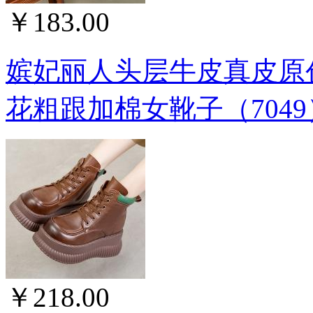
￥183.00
嫔妃丽人头层牛皮真皮原
花粗跟加棉女靴子（704
￥218.00