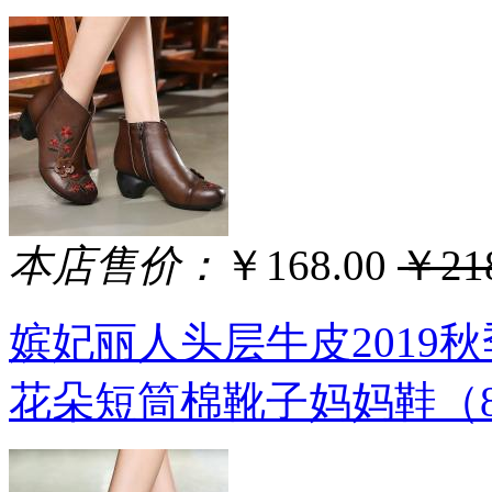
本店售价：
￥168.00
￥218
嫔妃丽人头层牛皮2019
花朵短筒棉靴子妈妈鞋（8