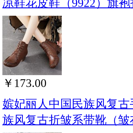
凉鞋花皮鞋（9922）旗袍
￥173.00
嫔妃丽人中国民族风复古
族风复古折皱系带靴（皱布