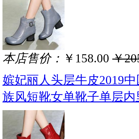
本店售价：
￥158.00
￥205
嫔妃丽人头层牛皮2019
族风短靴女单靴子单层内里