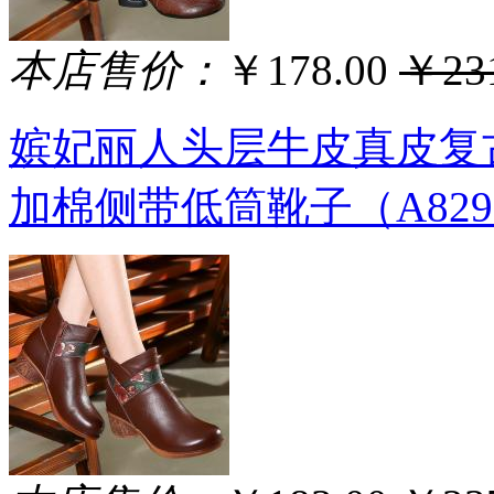
本店售价：
￥178.00
￥231
嫔妃丽人头层牛皮真皮复
加棉侧带低筒靴子（A829