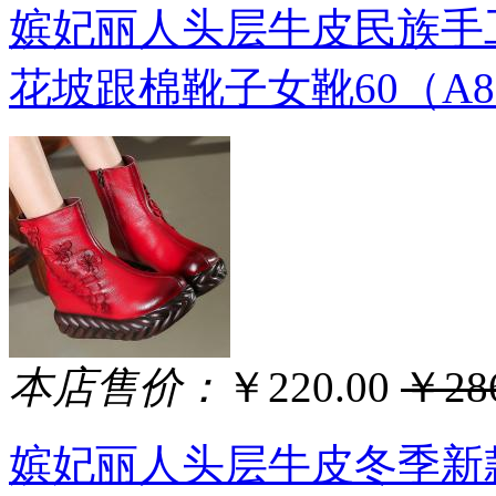
嫔妃丽人头层牛皮民族手
花坡跟棉靴子女靴60（A82
本店售价：
￥220.00
￥286
嫔妃丽人头层牛皮冬季新