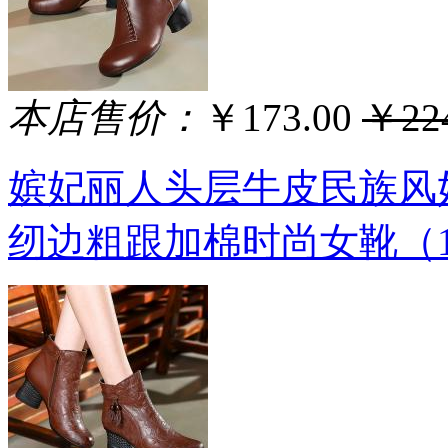
本店售价：
￥173.00
￥224
嫔妃丽人头层牛皮民族风
纫边粗跟加棉时尚女靴（1