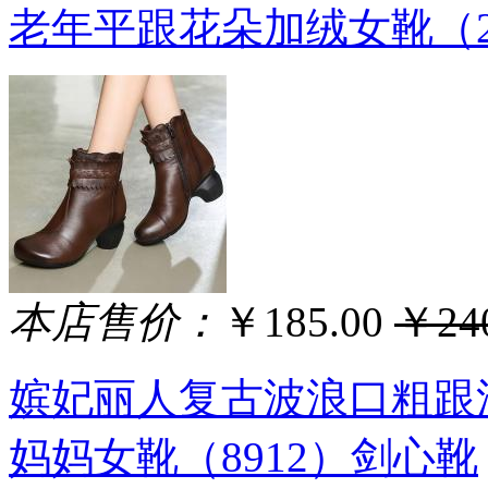
老年平跟花朵加绒女靴（2
本店售价：
￥185.00
￥240
嫔妃丽人复古波浪口粗跟
妈妈女靴（8912）剑心靴