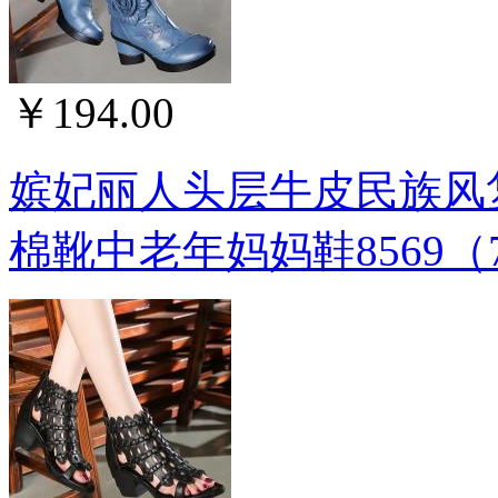
￥194.00
嫔妃丽人头层牛皮民族风
棉靴中老年妈妈鞋8569（7