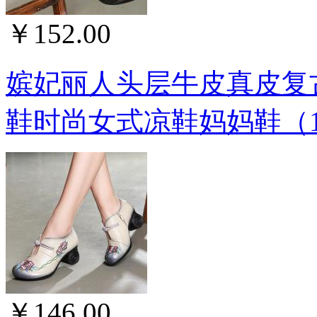
￥152.00
嫔妃丽人头层牛皮真皮复
鞋时尚女式凉鞋妈妈鞋（1
￥146.00