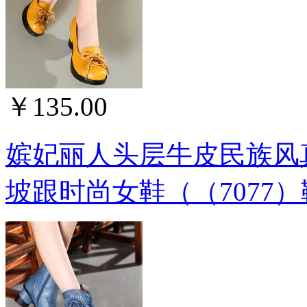
￥135.00
嫔妃丽人头层牛皮民族风
坡跟时尚女鞋（（7077