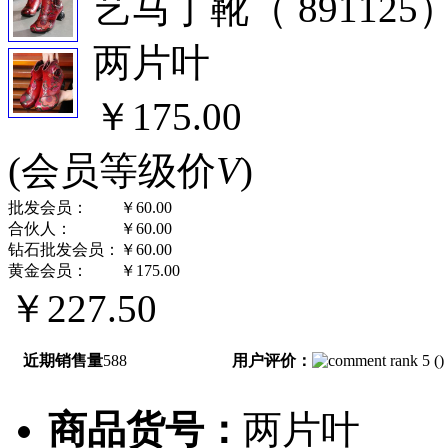
艺马丁靴（ 891125
两片叶
￥175.00
(会员等级价
V
)
批发会员：
￥60.00
合伙人：
￥60.00
钻石批发会员：
￥60.00
黄金会员：
￥175.00
￥227.50
近期销售量
588
用户评价：
(
)
商品货号：
两片叶