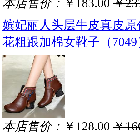
本店售价：
￥183.00
￥237
嫔妃丽人头层牛皮真皮原
花粗跟加棉女靴子（704
本店售价：
￥128.00
￥166