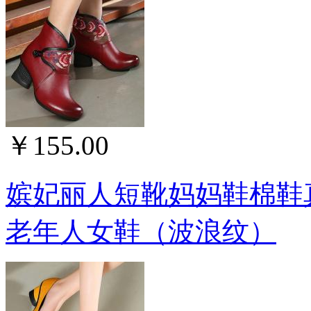
￥155.00
嫔妃丽人短靴妈妈鞋棉鞋
老年人女鞋（波浪纹）