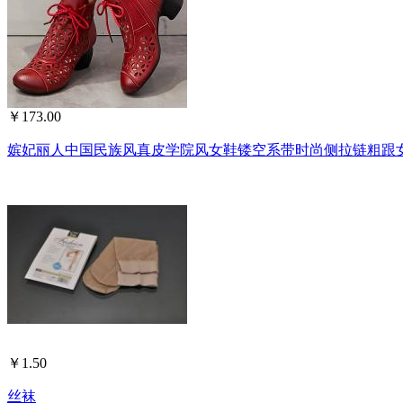
￥173.00
嫔妃丽人中国民族风真皮学院风女鞋镂空系带时尚侧拉链粗跟女凉
￥1.50
丝袜