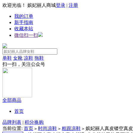
欢迎光临！ 嫔妃丽人商城
登录
|
注册
我的订单
新手指南
收藏本站
微信扫一扫
单鞋
女靴
凉鞋
拖鞋
扫一扫，关注公众号
全部商品
首页
品牌列表
|
积分换购
当前位置:
首页
时尚凉鞋
粗跟凉鞋
嫔妃丽人真皮镂空真皮舒
>
>
>