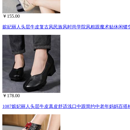
￥155.00
嫔妃丽人头层牛皮复古风民族风时尚学院风粗跟魔术贴休闲镂空
￥178.00
1087嫔妃丽人头层牛皮真皮舒适浅口中跟简约中老年妈妈百