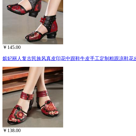
￥145.00
嫔妃丽人复古民族风真皮印花中跟鞋牛皮手工定制粗跟凉鞋花皮鞋
￥138.00