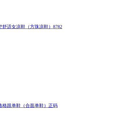
舒适女凉鞋（方珠凉鞋）8782
搭格格跟单鞋（合面单鞋）正码