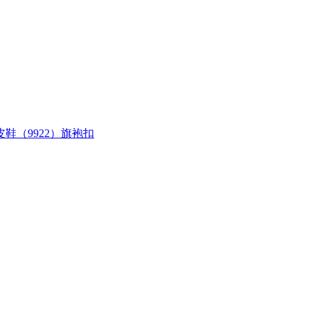
（9922）旗袍扣