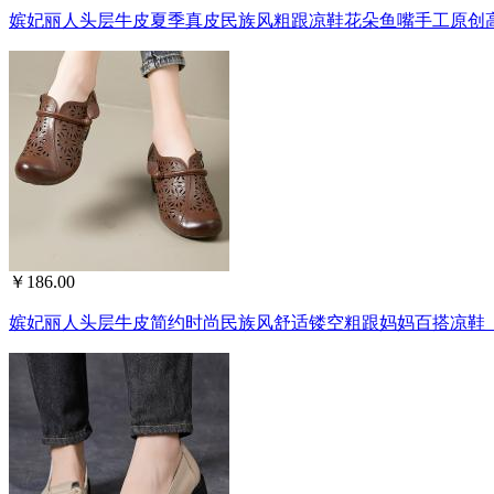
嫔妃丽人头层牛皮夏季真皮民族风粗跟凉鞋花朵鱼嘴手工原创高
￥186.00
嫔妃丽人头层牛皮简约时尚民族风舒适镂空粗跟妈妈百搭凉鞋（古