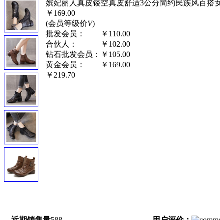
嫔妃丽人真皮镂空真皮舒适3公分简约民族风百搭女中
￥169.00
(会员等级价
V
)
批发会员：
￥110.00
合伙人：
￥102.00
钻石批发会员：
￥105.00
黄金会员：
￥169.00
￥219.70
近期销售量
588
用户评价：