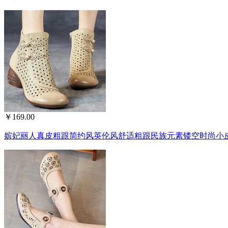
￥169.00
嫔妃丽人真皮粗跟简约风英伦风舒适粗跟民族元素镂空时尚小皮鞋（