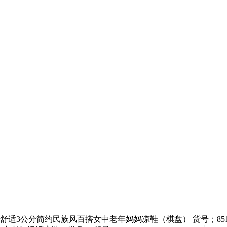
适3公分简约民族风百搭女中老年妈妈凉鞋（棋盘） 货号；851