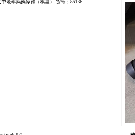
老年妈妈凉鞋（棋盘） 货号；85136
(
)
购