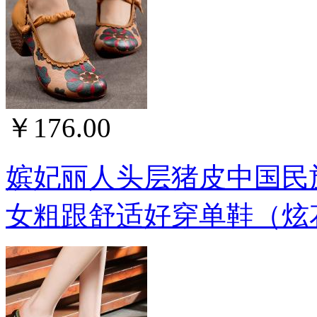
￥176.00
嫔妃丽人头层猪皮中国民
女粗跟舒适好穿单鞋（炫花单