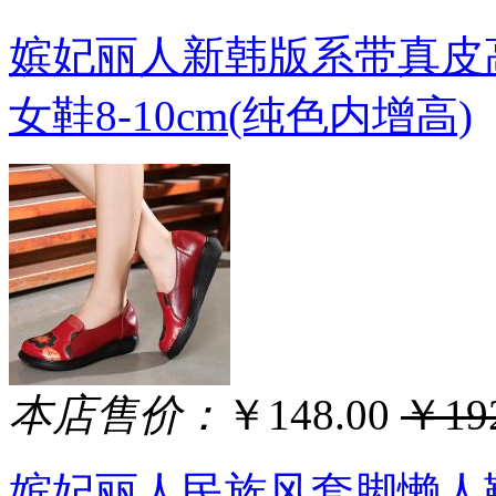
嫔妃丽人新韩版系带真皮
女鞋8-10cm(纯色内增高)
本店售价：
￥148.00
￥192
嫔妃丽人民族风套脚懒人