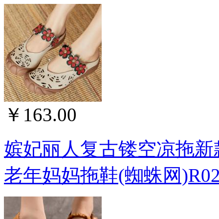
￥163.00
嫔妃丽人复古镂空凉拖新
老年妈妈拖鞋(蜘蛛网)R02