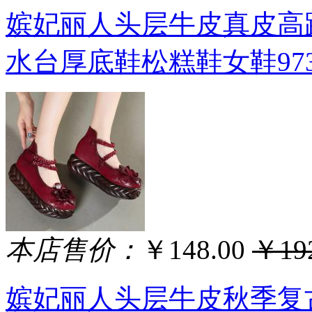
嫔妃丽人头层牛皮真皮高
水台厚底鞋松糕鞋女鞋9734
本店售价：
￥148.00
￥192
嫔妃丽人头层牛皮秋季复