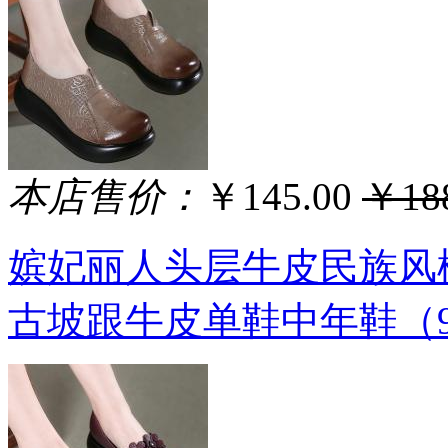
本店售价：
￥145.00
￥188
嫔妃丽人头层牛皮民族风
古坡跟牛皮单鞋中年鞋（90