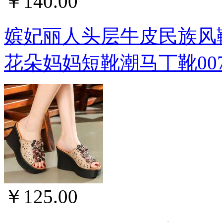
￥140.00
嫔妃丽人头层牛皮民族风
花朵妈妈短靴潮马丁靴007
￥125.00