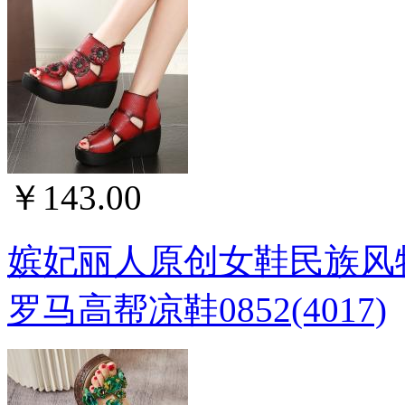
￥143.00
嫔妃丽人原创女鞋民族风
罗马高帮凉鞋0852(4017)