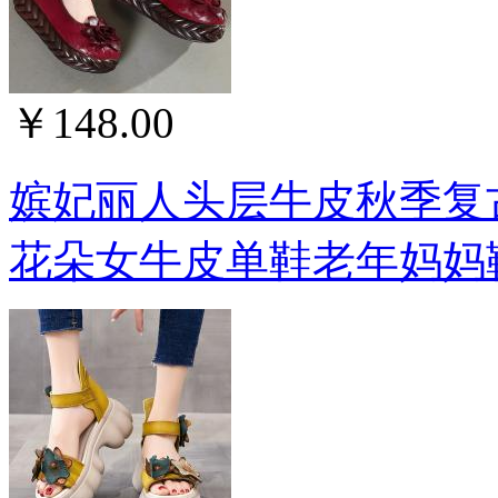
￥148.00
嫔妃丽人头层牛皮秋季复
花朵女牛皮单鞋老年妈妈鞋