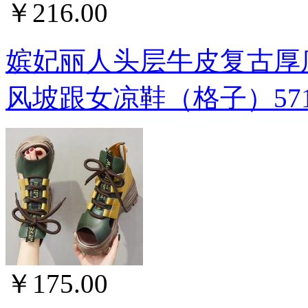
￥216.00
嫔妃丽人头层牛皮复古厚底
风坡跟女凉鞋（格子）571
￥175.00