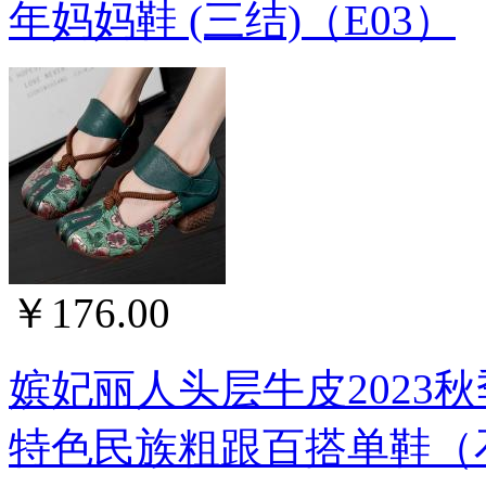
年妈妈鞋 (三结)（E03）
￥176.00
嫔妃丽人头层牛皮2023
特色民族粗跟百搭单鞋（石榴