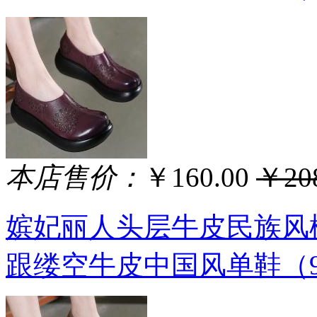
本店售价：
￥160.00
￥208
嫔妃丽人头层牛皮民族风
跟缕空牛皮中国风单鞋（9