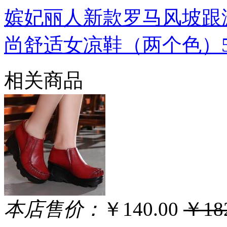
嫔妃丽人新款罗马风坡跟
尚舒适女凉鞋（两个色）50
相关商品
本店售价：
￥140.00
￥182