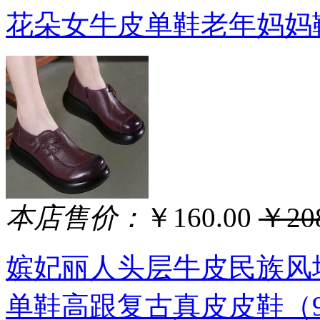
花朵女牛皮单鞋老年妈妈鞋
本店售价：
￥160.00
￥208
嫔妃丽人头层牛皮民族风
单鞋高跟复古真皮皮鞋（90