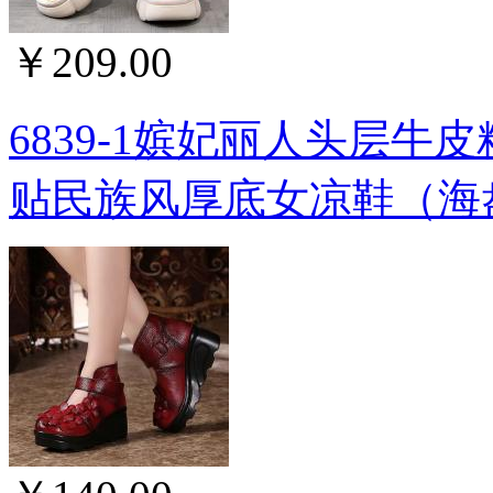
￥209.00
6839-1嫔妃丽人头层
贴民族风厚底女凉鞋（海