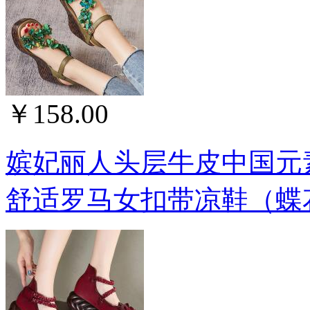
￥158.00
嫔妃丽人头层牛皮中国元
舒适罗马女扣带凉鞋（蝶花