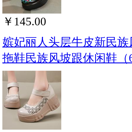
￥145.00
嫔妃丽人头层牛皮新民族
拖鞋民族风坡跟休闲鞋（6