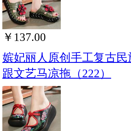
￥137.00
嫔妃丽人原创手工复古民
跟文艺马凉拖（222）