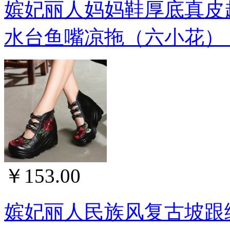
嫔妃丽人妈妈鞋厚底真皮
水台鱼嘴凉拖（六小花）（
￥153.00
嫔妃丽人民族风复古坡跟