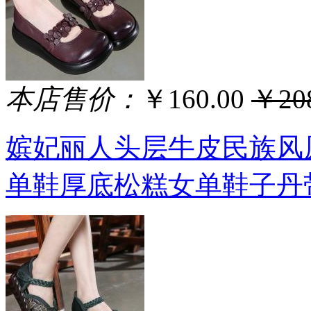
本店售价：
￥160.00
￥208
嫔妃丽人头层牛皮民族风
单鞋厚底松糕女单鞋子丹带花