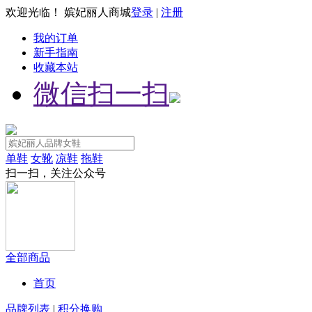
欢迎光临！ 嫔妃丽人商城
登录
|
注册
我的订单
新手指南
收藏本站
微信扫一扫
单鞋
女靴
凉鞋
拖鞋
扫一扫，关注公众号
全部商品
首页
品牌列表
|
积分换购