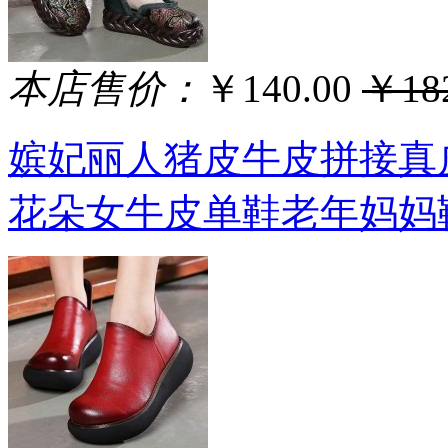
本店售价：
￥140.00
￥182
嫔妃丽人猪皮牛皮拼接真
花朵女牛皮单鞋老年妈妈鞋