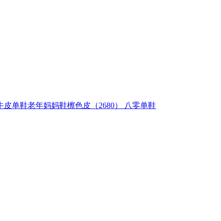
单鞋老年妈妈鞋檫色皮（2680） 八零单鞋