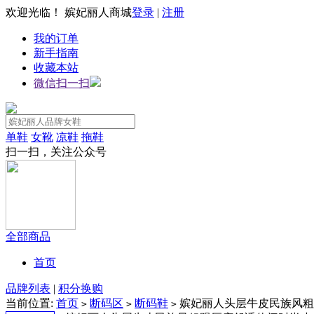
欢迎光临！ 嫔妃丽人商城
登录
|
注册
我的订单
新手指南
收藏本站
微信扫一扫
单鞋
女靴
凉鞋
拖鞋
扫一扫，关注公众号
全部商品
首页
品牌列表
|
积分换购
当前位置:
首页
断码区
断码鞋
嫔妃丽人头层牛皮民族风粗跟
>
>
>