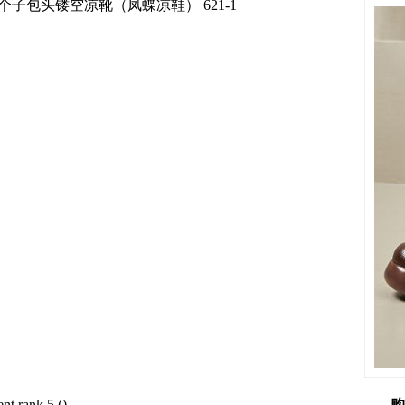
包头镂空凉靴（凤蝶凉鞋） 621-1
(
)
购