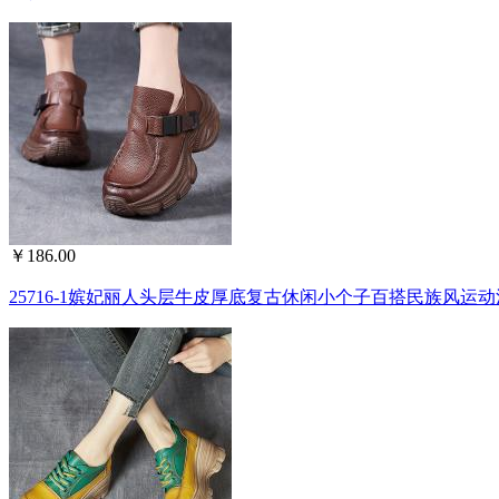
￥186.00
25716-1嫔妃丽人头层牛皮厚底复古休闲小个子百搭民族风运