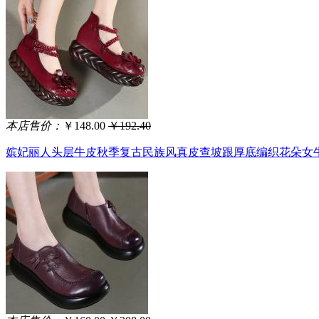
本店售价：
￥148.00
￥192.40
嫔妃丽人头层牛皮秋季复古民族风真皮查坡跟厚底编织花朵女牛皮