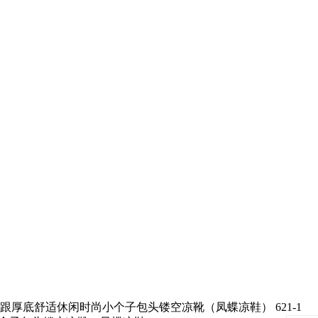
厚底舒适休闲时尚小个子包头镂空凉靴（凤蝶凉鞋） 621-1