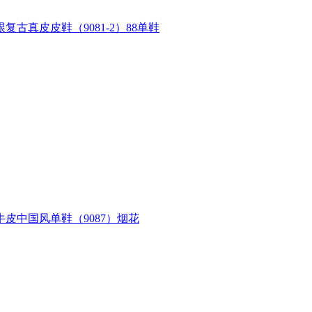
真皮皮鞋（9081-2）88单鞋
皮中国风单鞋（9087）烟花