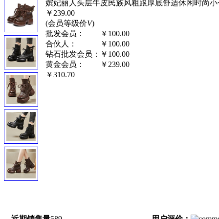
嫔妃丽人头层牛皮民族风粗跟厚底舒适休闲时尚小个子
￥239.00
(会员等级价
V
)
批发会员：
￥100.00
合伙人：
￥100.00
钻石批发会员：
￥100.00
黄金会员：
￥239.00
￥310.70
近期销售量
589
用户评价：