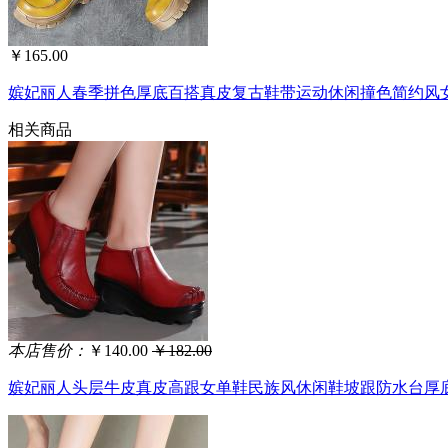
￥165.00
嫔妃丽人春季拼色厚底百搭真皮复古鞋带运动休闲撞色简约风女鞋
相关商品
本店售价：
￥140.00
￥182.00
嫔妃丽人头层牛皮真皮高跟女单鞋民族风休闲鞋坡跟防水台厚底鞋松