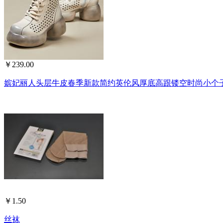
￥239.00
嫔妃丽人头层牛皮春季新款简约英伦风厚底高跟镂空时尚小个子系
￥1.50
丝袜