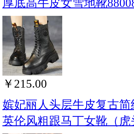
厚底高牛皮女雪地靴8800
￥215.00
嫔妃丽人头层牛皮复古简
英伦风粗跟马丁女靴（虎头