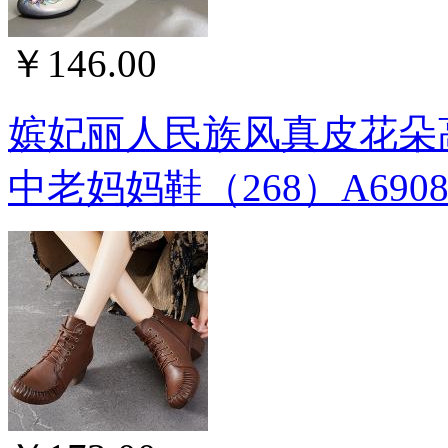
￥146.00
嫔妃丽人民族风真皮花朵
中老妈妈鞋（268）A690