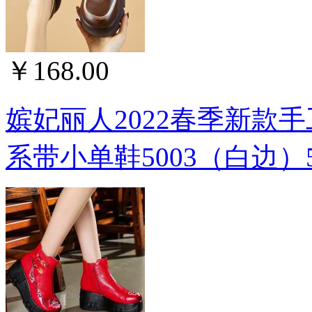
￥168.00
嫔妃丽人2022春季新款
系带小单鞋5003（白边）50