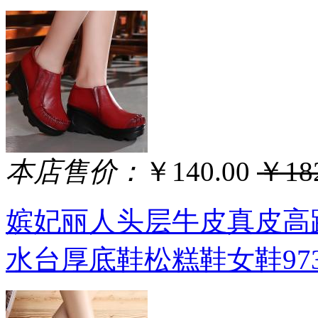
本店售价：
￥140.00
￥182
嫔妃丽人头层牛皮真皮高
水台厚底鞋松糕鞋女鞋9734