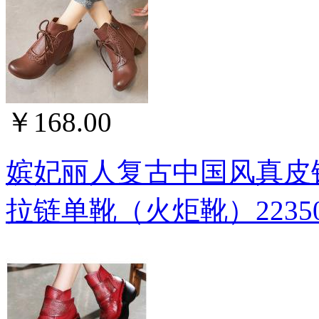
￥168.00
嫔妃丽人复古中国风真皮
拉链单靴（火炬靴）2235