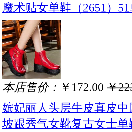
魔术贴女单鞋（2651）5
本店售价：
￥172.00
￥223
嫔妃丽人头层牛皮真皮中
坡跟秀气女靴复古女士单鞋