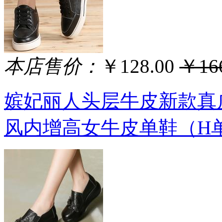
本店售价：
￥128.00
￥166
嫔妃丽人头层牛皮新款真
风内增高女牛皮单鞋（H