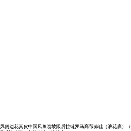
风侧边花真皮中国风鱼嘴坡跟后拉链罗马高帮凉鞋（浪花底）（ 5