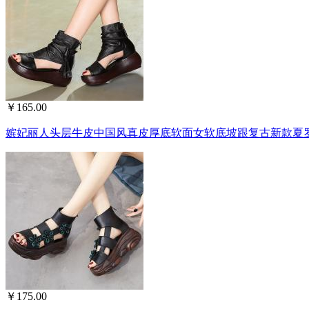
￥165.00
嫔妃丽人头层牛皮中国风真皮厚底软面女软底坡跟复古新款夏罗马
￥175.00