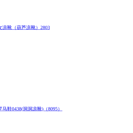
凉靴（葫芦凉靴）2803
438(洞洞凉靴)（8095）