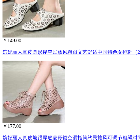
￥149.00
嫔妃丽人真皮圆形镂空民族风粗跟文艺舒适中国特色女拖鞋（230
￥177.00
嫔妃丽人真皮坡跟厚底菱形镂空漏指简约民族风可调节粗绳时尚