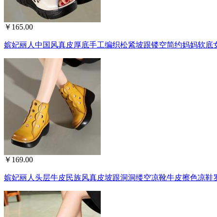
￥165.00
嫔妃丽人中国风真皮厚底手工编织松紧坡跟镂空简约妈妈软底女
￥169.00
嫔妃丽人头层牛皮民族风真皮坡跟洞洞缕空凉靴牛皮擦色凉鞋罗马鞋0