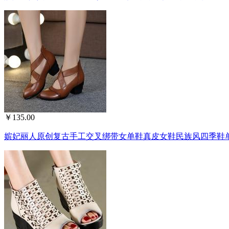
￥135.00
嫔妃丽人原创复古手工交叉绑带女单鞋真皮女鞋民族风四季鞋单鞋8