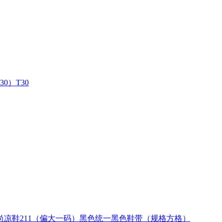
）T30
凉鞋211（偏大一码）黑色统一黑色鞋带（规格方格）