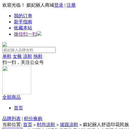
欢迎光临！ 嫔妃丽人商城
登录
|
注册
我的订单
新手指南
收藏本站
微信扫一扫
单鞋
女靴
凉鞋
拖鞋
扫一扫，关注公众号
全部商品
首页
品牌列表
|
积分换购
当前位置:
首页
时尚凉鞋
坡跟凉鞋
嫔妃丽人舒适印花民族
>
>
>