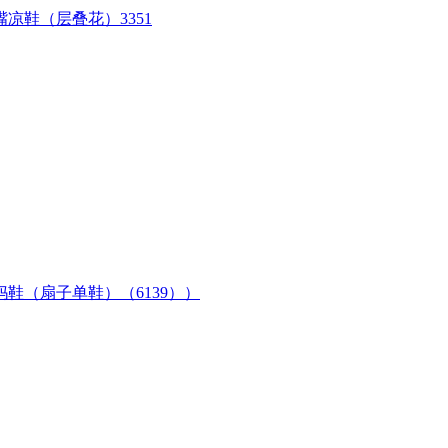
凉鞋（层叠花）3351
鞋（扇子单鞋）（6139））