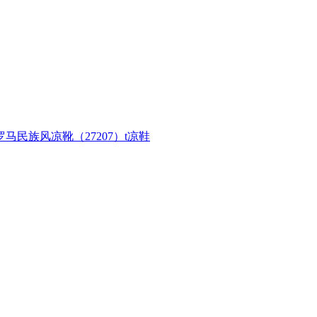
民族风凉靴（27207）t凉鞋