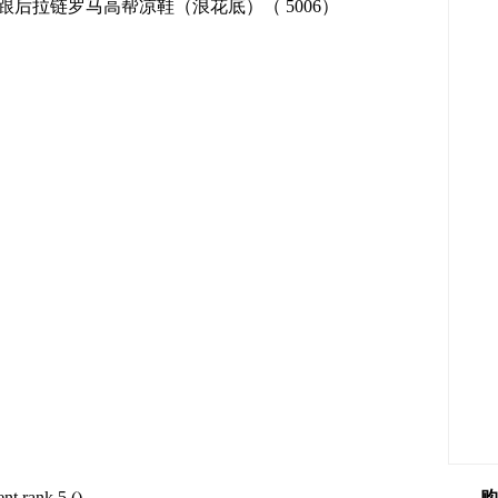
后拉链罗马高帮凉鞋（浪花底）（ 5006）
(
)
购