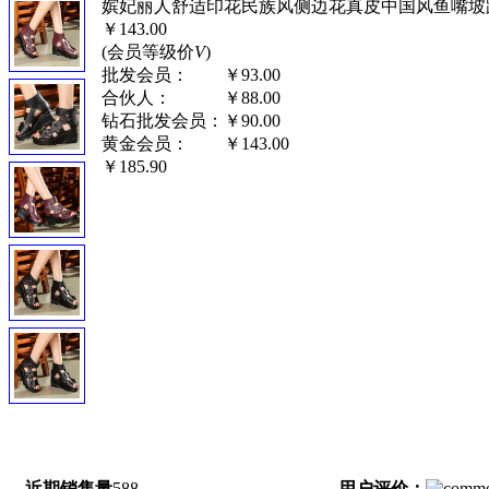
嫔妃丽人舒适印花民族风侧边花真皮中国风鱼嘴坡跟
￥143.00
(会员等级价
V
)
批发会员：
￥93.00
合伙人：
￥88.00
钻石批发会员：
￥90.00
黄金会员：
￥143.00
￥185.90
近期销售量
588
用户评价：