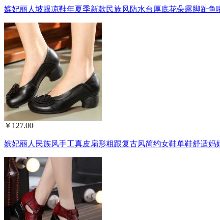
嫔妃丽人坡跟凉鞋年夏季新款民族风防水台厚底花朵露脚趾鱼嘴
￥127.00
嫔妃丽人民族风手工真皮扇形粗跟复古风简约女鞋单鞋舒适妈妈