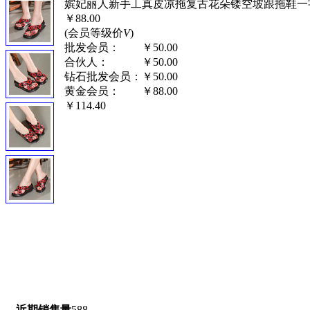
嫔妃丽人新手工真皮凉拖复古花朵镂空坡跟拖鞋一字
￥88.00
(会员等级价
V
)
批发会员：
￥50.00
合伙人：
￥50.00
钻石批发会员：
￥50.00
黄金会员：
￥88.00
￥114.40
近期销售量
588