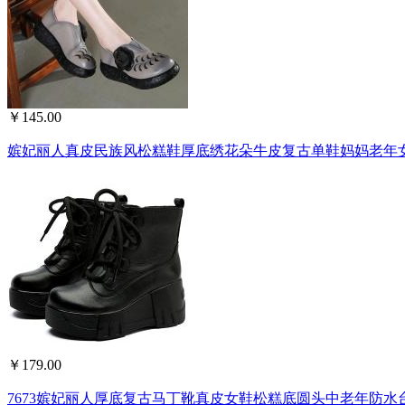
￥145.00
嫔妃丽人真皮民族风松糕鞋厚底绣花朵牛皮复古单鞋妈妈老年女鞋子
￥179.00
7673嫔妃丽人厚底复古马丁靴真皮女鞋松糕底圆头中老年防水