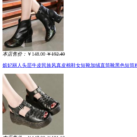
本店售价：
￥148.00
￥192.40
嫔妃丽人头层牛皮民族风真皮棉鞋女短靴加绒直筒靴黑色短筒