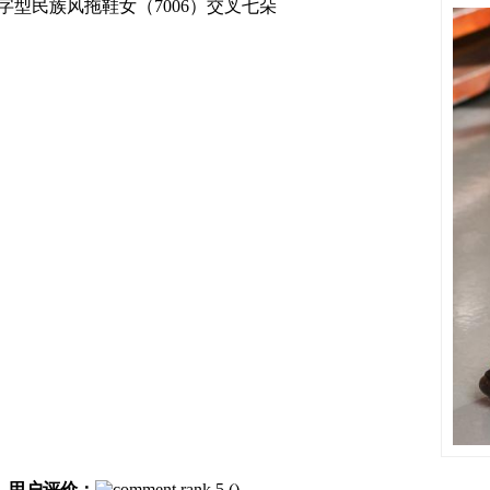
型民族风拖鞋女（7006）交叉七朵
用户评价：
(
)