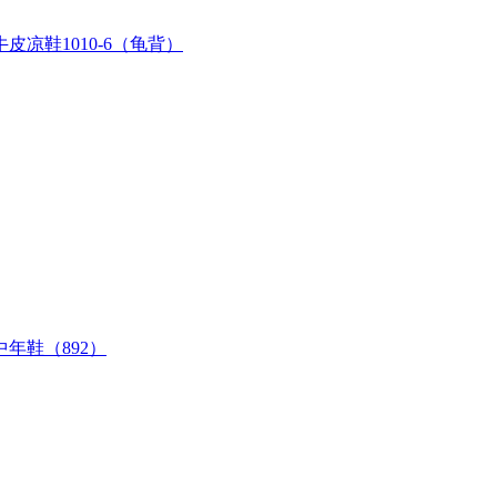
凉鞋1010-6（龟背）
年鞋（892）