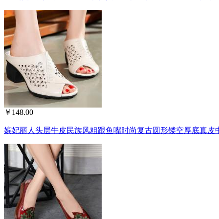
￥148.00
嫔妃丽人头层牛皮民族风粗跟鱼嘴时尚复古圆形镂空厚底真皮中国风