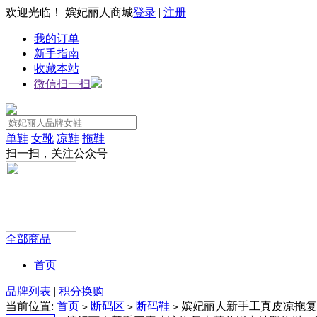
欢迎光临！ 嫔妃丽人商城
登录
|
注册
我的订单
新手指南
收藏本站
微信扫一扫
单鞋
女靴
凉鞋
拖鞋
扫一扫，关注公众号
全部商品
首页
品牌列表
|
积分换购
当前位置:
首页
断码区
断码鞋
嫔妃丽人新手工真皮凉拖复
>
>
>