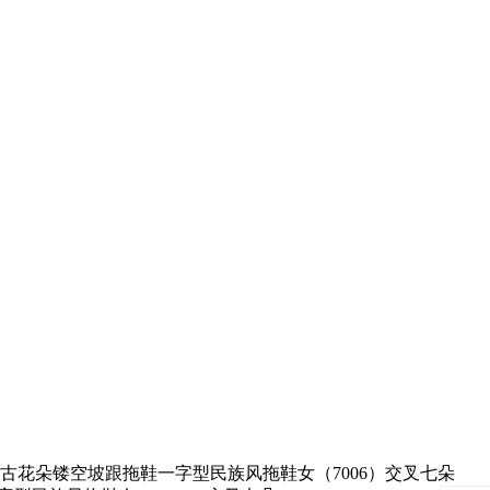
古花朵镂空坡跟拖鞋一字型民族风拖鞋女（7006）交叉七朵