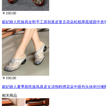
￥100.00
嫔妃丽人民族风女鞋手工原创真皮复古花朵松糕厚底坡跟中老
￥100.00
嫔妃丽人夏季新民族风真皮女凉拖鞋绣花朵中跟包头休闲沙滩鞋(a
相关商品