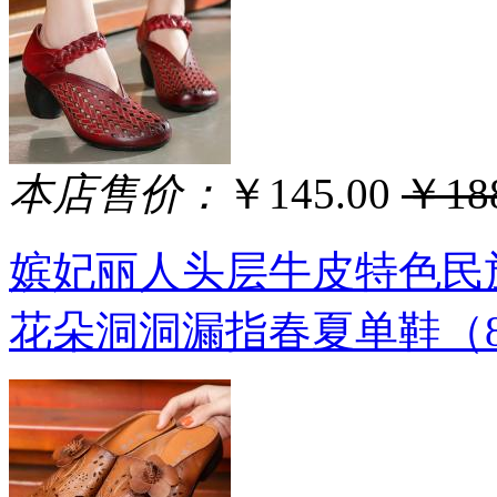
本店售价：
￥145.00
￥188
嫔妃丽人头层牛皮特色民
花朵洞洞漏指春夏单鞋（891