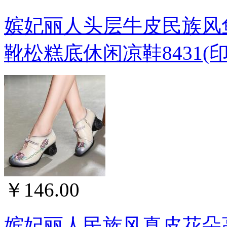
嫔妃丽人头层牛皮民族风
靴松糕底休闲凉鞋8431(印
￥146.00
嫔妃丽人民族风真皮花朵