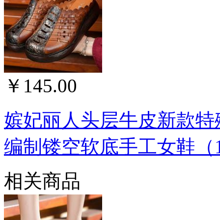
￥145.00
嫔妃丽人头层牛皮新款特
编制镂空软底手工女鞋（1
相关商品