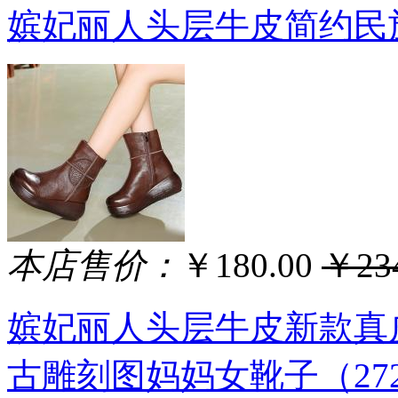
嫔妃丽人头层牛皮简约民族
本店售价：
￥180.00
￥234
嫔妃丽人头层牛皮新款真
古雕刻图妈妈女靴子（27