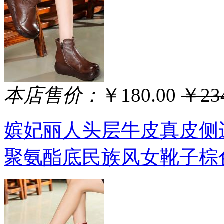
本店售价：
￥180.00
￥234
嫔妃丽人头层牛皮真皮侧
聚氨酯底民族风女靴子棕色