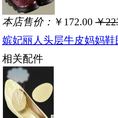
本店售价：
￥172.00
￥223
嫔妃丽人头层牛皮妈妈鞋
相关配件