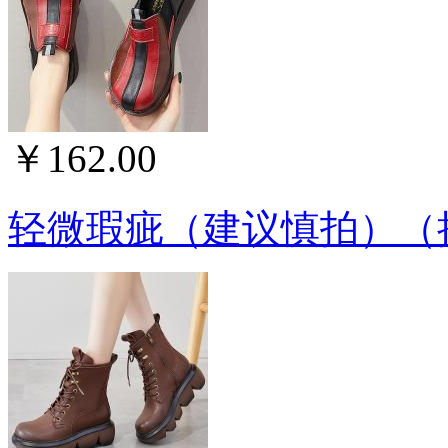
￥162.00
轻微瑕疵（建议慎拍）（拼