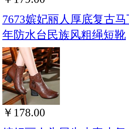
7673嫔妃丽人厚底复古
年防水台民族风粗绳短靴
￥178.00