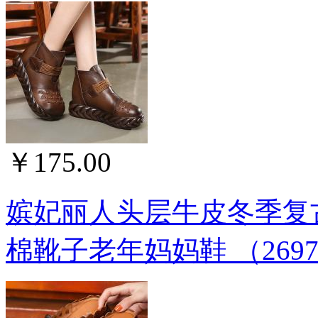
￥175.00
嫔妃丽人头层牛皮冬季复
棉靴子老年妈妈鞋 （269