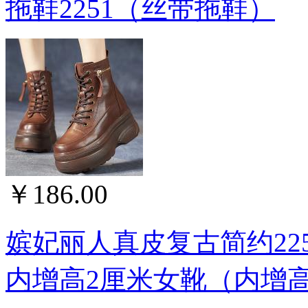
拖鞋2251（丝带拖鞋）
￥186.00
嫔妃丽人真皮复古简约22
内增高2厘米女靴（内增