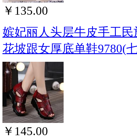
￥135.00
嫔妃丽人头层牛皮手工民
花坡跟女厚底单鞋9780(七
￥145.00