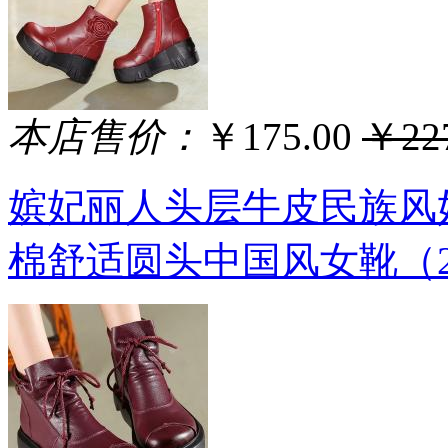
本店售价：
￥175.00
￥227
嫔妃丽人头层牛皮民族风
棉舒适圆头中国风女靴（2