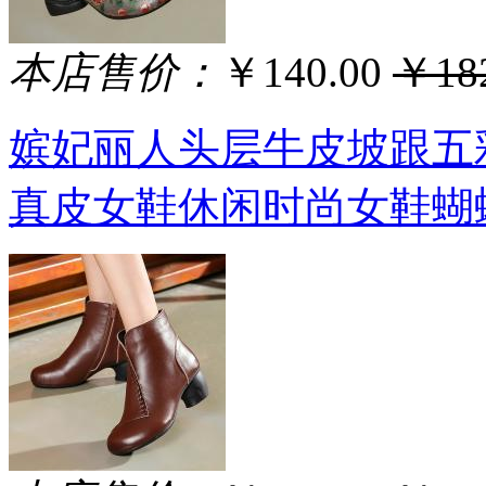
本店售价：
￥140.00
￥182
嫔妃丽人头层牛皮坡跟五
真皮女鞋休闲时尚女鞋蝴蝶