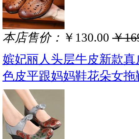
本店售价：
￥130.00
￥169
嫔妃丽人头层牛皮新款真
色皮平跟妈妈鞋花朵女拖鞋