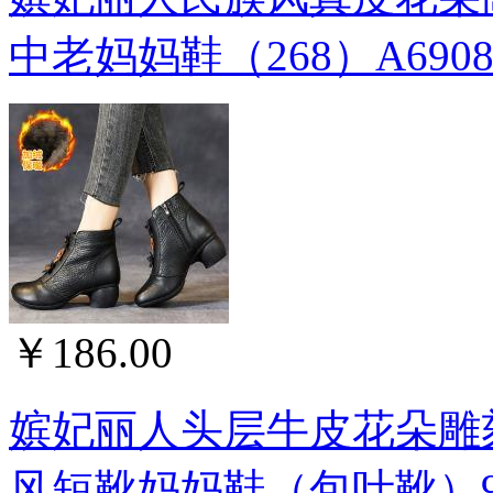
中老妈妈鞋（268）A690
￥186.00
嫔妃丽人头层牛皮花朵雕
风短靴妈妈鞋（包叶靴）9