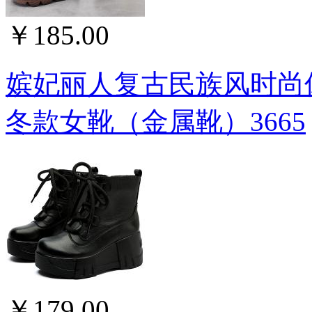
￥185.00
嫔妃丽人复古民族风时尚
冬款女靴（金属靴）3665
￥179.00