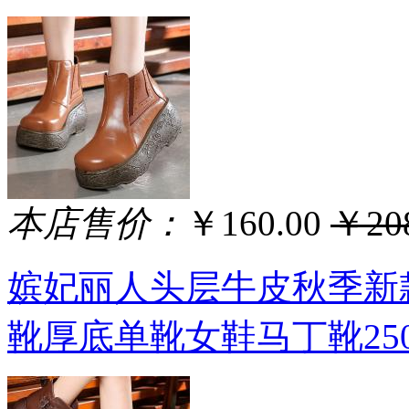
本店售价：
￥160.00
￥208
嫔妃丽人头层牛皮秋季新
靴厚底单靴女鞋马丁靴250