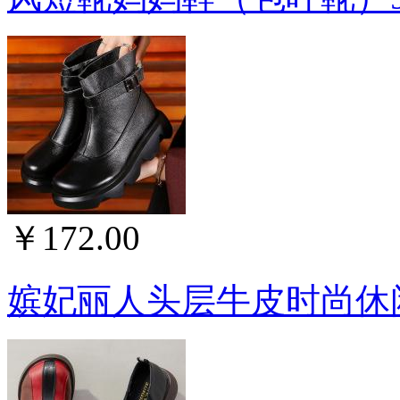
￥172.00
嫔妃丽人头层牛皮时尚休闲