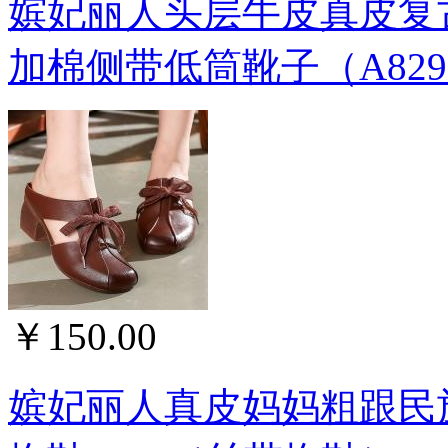
嫔妃丽人头层牛皮真皮复
加棉侧带低筒靴子（A829
￥150.00
嫔妃丽人真皮妈妈粗跟民