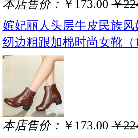
本店售价：
￥173.00
￥224
嫔妃丽人头层牛皮民族风
纫边粗跟加棉时尚女靴（1
本店售价：
￥173.00
￥224