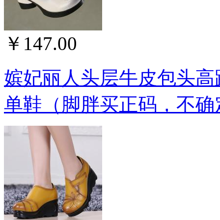
￥147.00
嫔妃丽人头层牛皮包头高
单鞋（脚胖买正码，不确定