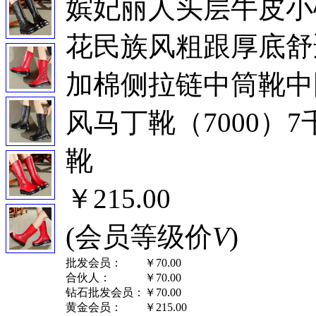
嫔妃丽人头层牛皮小
花民族风粗跟厚底舒
加棉侧拉链中筒靴中
风马丁靴（7000）7
靴
￥215.00
(会员等级价
V
)
批发会员：
￥70.00
合伙人：
￥70.00
钻石批发会员：
￥70.00
黄金会员：
￥215.00