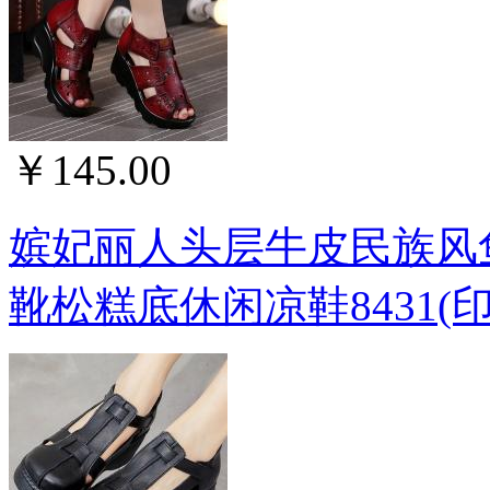
￥145.00
嫔妃丽人头层牛皮民族风
靴松糕底休闲凉鞋8431(印