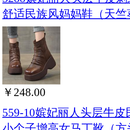
舒适民族风妈妈鞋（天竺
￥248.00
559-10嫔妃丽人头层
小个子增高女马丁靴（方