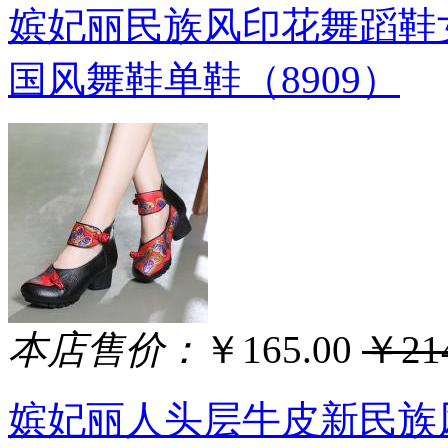
嫔妃丽民族风印花舞蹈鞋
国风舞鞋单鞋（8909）
本店售价：
￥165.00
￥214
嫔妃丽人头层牛皮新民族