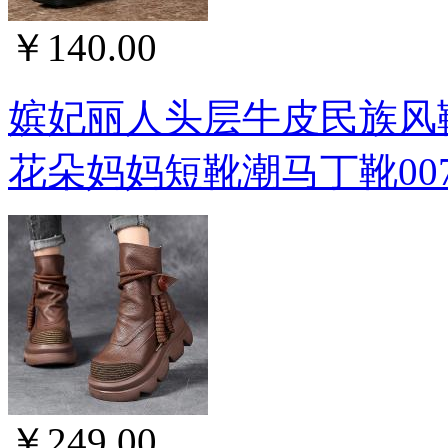
￥140.00
嫔妃丽人头层牛皮民族风
花朵妈妈短靴潮马丁靴007
￥249.00