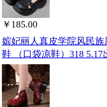
￥185.00
嫔妃丽人真皮学院风民族
鞋 （口袋凉鞋）318 5.17