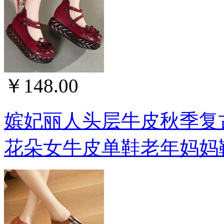
￥148.00
嫔妃丽人头层牛皮秋季复
花朵女牛皮单鞋老年妈妈鞋