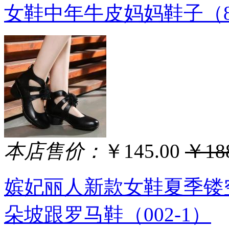
女鞋中年牛皮妈妈鞋子（8
本店售价：
￥145.00
￥188
嫔妃丽人新款女鞋夏季镂
朵坡跟罗马鞋（002-1）