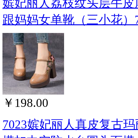
嫔妃丽人荔枝纹头层牛皮
跟妈妈女单靴（三小花）76
￥198.00
7023嫔妃丽人真皮复古玛