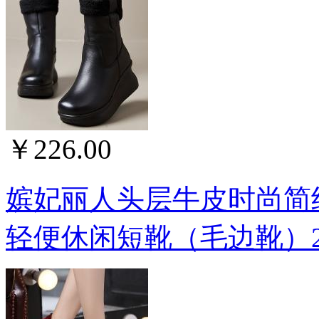
￥226.00
嫔妃丽人头层牛皮时尚简
轻便休闲短靴（毛边靴）2