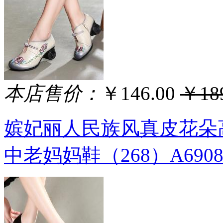
本店售价：
￥146.00
￥189
嫔妃丽人民族风真皮花朵
中老妈妈鞋（268）A690