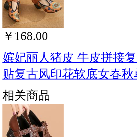
￥168.00
嫔妃丽人猪皮 牛皮拼接
贴复古风印花软底女春秋单
相关商品