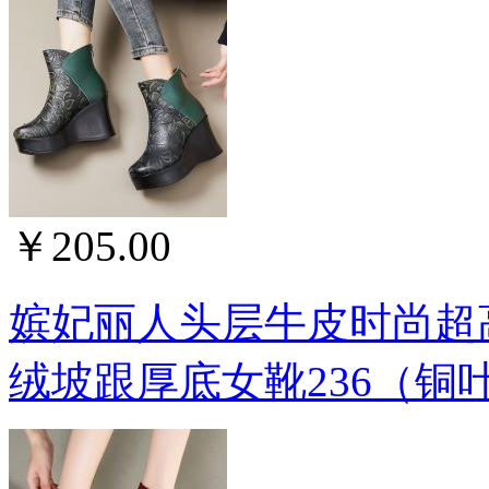
￥205.00
嫔妃丽人头层牛皮时尚超
绒坡跟厚底女靴236（铜