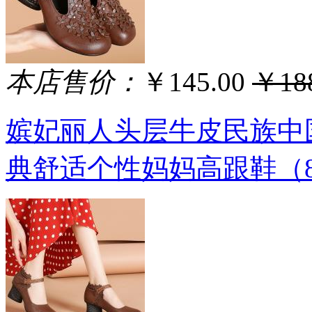
本店售价：
￥145.00
￥188
嫔妃丽人头层牛皮民族中
典舒适个性妈妈高跟鞋（8