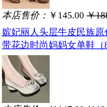
本店售价：
￥145.00
￥188
嫔妃丽人头层牛皮民族原
带花边时尚妈妈女单鞋（8