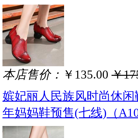
本店售价：
￥135.00
￥175
嫔妃丽人民族风时尚休闲
年妈妈鞋预售(七线)（A1