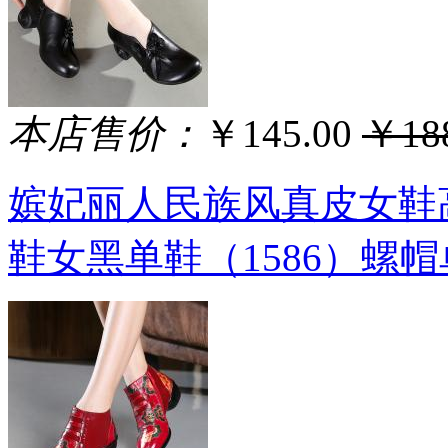
本店售价：
￥145.00
￥188
嫔妃丽人民族风真皮女鞋
鞋女黑单鞋（1586）螺