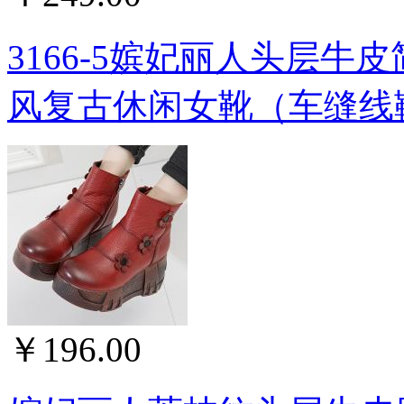
3166-5嫔妃丽人头层
风复古休闲女靴（车缝线
￥196.00