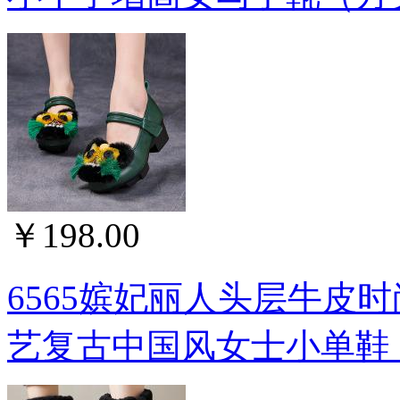
￥198.00
6565嫔妃丽人头层牛皮
艺复古中国风女士小单鞋