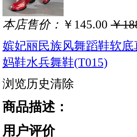
本店售价：
￥145.00
￥188
嫔妃丽民族风舞蹈鞋软底
妈鞋水兵舞鞋(T015)
浏览历史
清除
商品描述：
用户评价