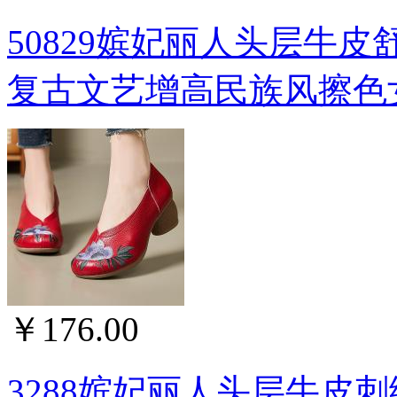
50829嫔妃丽人头层牛
复古文艺增高民族风擦色女靴
￥176.00
3288嫔妃丽人头层牛皮