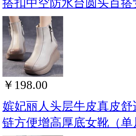
搭扣中空防水台圆头百搭女
￥198.00
嫔妃丽人头层牛皮真皮舒
链方便增高厚底女靴（单片