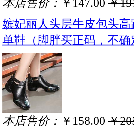
本店售价：
￥147.00
￥191
嫔妃丽人头层牛皮包头高
单鞋（脚胖买正码，不确定
本店售价：
￥158.00
￥205